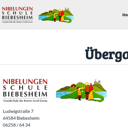
springen
H
Überga
Ludwigstraße 7
64584 Biebesheim
06258 / 64 34