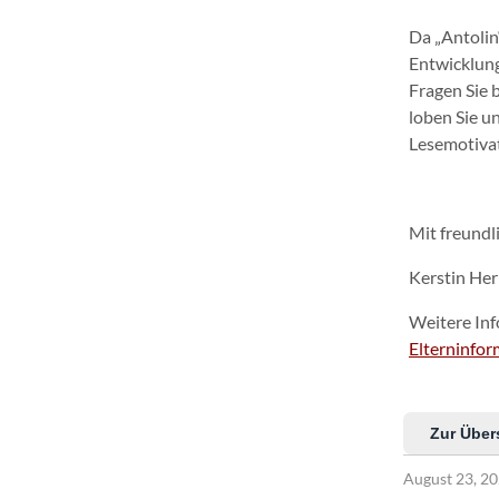
Da „Antolin
Entwicklung
Fragen Sie 
loben Sie un
Lesemotivat
Mit freund
Kerstin Herr
Weitere Inf
Elterninfo
Zur Über
August 23, 2