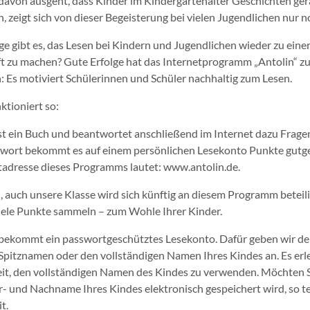
avon ausgeht, dass Kinder im Kindergartenalter Geschichten ge
n, zeigt sich von dieser Begeisterung bei vielen Jugendlichen nur 
 gibt es, das Lesen bei Kindern und Jugendlichen wieder zu eine
t zu machen? Gute Erfolge hat das Internetprogramm „Antolin“ z
: Es motiviert Schülerinnen und Schüler nachhaltig zum Lesen.
ktioniert so:
est ein Buch und beantwortet anschließend im Internet dazu Fragen
twort bekommt es auf einem persönlichen Lesekonto Punkte gutg
tadresse dieses Programms lautet: www.antolin.de.
n, auch unsere Klasse wird sich künftig an diesem Programm beteil
iele Punkte sammeln – zum Wohle Ihrer Kinder.
bekommt ein passwortgeschütztes Lesekonto. Dafür geben wir d
pitznamen oder den vollständigen Namen Ihres Kindes an. Es erle
it, den vollständigen Namen des Kindes zu verwenden. Möchten Si
r- und Nachname Ihres Kindes elektronisch gespeichert wird, so te
t.