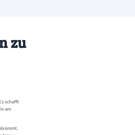
n zu
Es schafft
tiv am
 abnimmt.