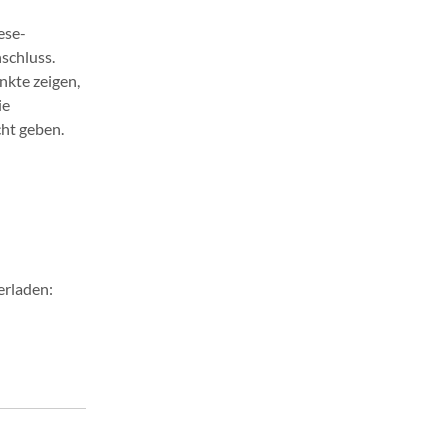
ese-
schluss.
nkte zeigen,
ie
cht geben.
erladen: