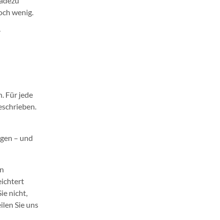
radezu
noch wenig.
r
u
. Für jede
eschrieben.
igen – und
en
ichtert
e nicht,
ilen Sie uns