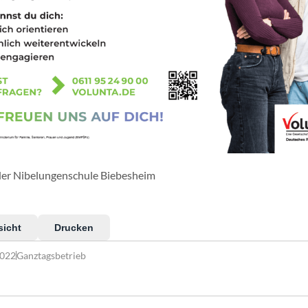
der Nibelungenschule Biebesheim
sicht
Drucken
2022
Ganztagsbetrieb