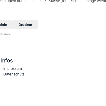
hlüpfen durfte die stolze 3. Klasse „ihre“ Schmetterlinge wiede
sicht
Drucken
tivitäten
Infos
Impressum
Datenschutz