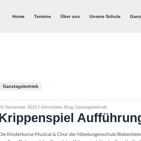
Home
Termine
Über uns
Unsere Schule
Ganz
Ganztagsbetrieb
23. November 2025
Aktivitäten
,
Blog
,
Ganztagsbetrieb
Krippenspiel Aufführun
Die Kinderkurse Musical & Chor der Nibelungenschule Biebesheim