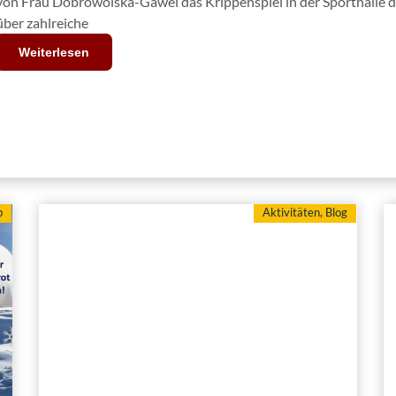
von Frau Dobrowolska-Gawel das Krippenspiel in der Sporthalle d
über zahlreiche
Weiterlesen
b
Aktivitäten
,
Blog