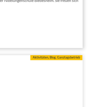
er Nibelungenschule Biebesheim. Sie freuen sich
Aktivitäten
,
Blog
,
Ganztagsbetrieb